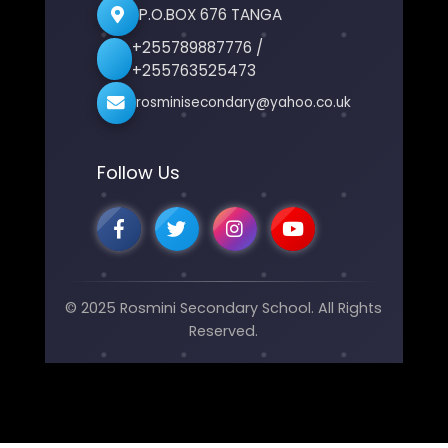
P.O.BOX 676 TANGA
+255789887776 /
+255763525473
rosminisecondary@yahoo.co.uk
Follow Us
© 2025 Rosmini Secondary School. All Rights
Reserved.