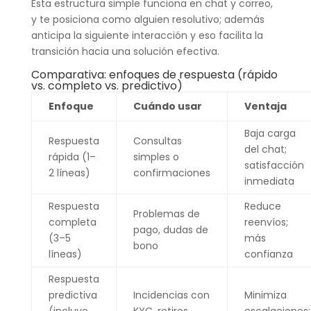
Esta estructura simple funciona en chat y correo,
y te posiciona como alguien resolutivo; además
anticipa la siguiente interacción y eso facilita la
transición hacia una solución efectiva.
Comparativa: enfoques de respuesta (rápido
vs. completo vs. predictivo)
Enfoque
Cuándo usar
Ventaja
Baja carga
Respuesta
Consultas
del chat;
rápida (1–
simples o
satisfacción
2 líneas)
confirmaciones
inmediata
Respuesta
Reduce
Problemas de
completa
reenvíos;
pago, dudas de
(3–5
más
bono
líneas)
confianza
Respuesta
predictiva
Incidencias con
Minimiza