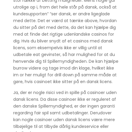
stor række af betting muligheder. Mens nogle går
utrolige op i, from det hele står på dansk, också at
kundesupporten” “ser dansk, er andre ligeglade
med dette. Det er værd at tænke above, hvordan
du sitter på det med dette, da det kan hjælpe dig
med at finde det rigtige udenlandske casinos for
dig. Hvis du bliver snydt af et casinos med dansk
licens, som eksempelvis ikke er villig until at
udbetale eat gevinster, så har mulighed for at du
henvende dig til Spillemyndigheden. De kan hjælpe
burrow videre og tage imod din klage, hvilket ikke
im or her muligt for drill down på samme måde at
gøre, hvis casinoet ikke sitter på en dansk licens.
Ja, der er nogle risici ved in spille på casinoer uden
dansk licens. Da disse casinoer ikke er reguleret af
den danske Spillemyndighed, er der ingen garanti
regarding fair spil samt udbetalinger. Derudover
kan nogle casinoer uden dansk licens være mere
tilbøjelige til at tilbyde dårlig kundeservice eller