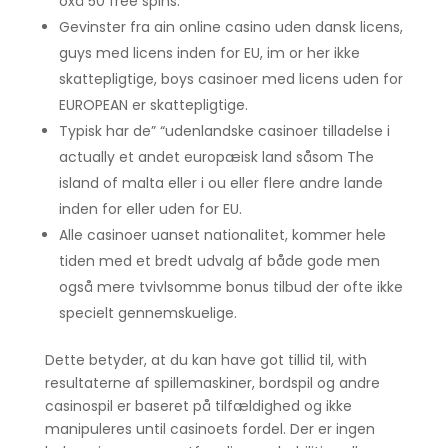
oxå 50 free spins.
Gevinster fra ain online casino uden dansk licens,
guys med licens inden for EU, im or her ikke
skattepligtige, boys casinoer med licens uden for
EUROPEAN er skattepligtige.
Typisk har de” “udenlandske casinoer tilladelse i
actually et andet europæisk land såsom The
island of malta eller i ou eller flere andre lande
inden for eller uden for EU.
Alle casinoer uanset nationalitet, kommer hele
tiden med et bredt udvalg af både gode men
også mere tvivlsomme bonus tilbud der ofte ikke
specielt gennemskuelige.
Dette betyder, at du kan have got tillid til, with
resultaterne af spillemaskiner, bordspil og andre
casinospil er baseret på tilfældighed og ikke
manipuleres until casinoets fordel. Der er ingen