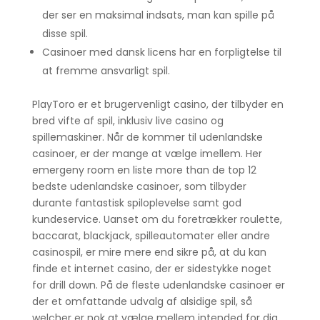
der ser en maksimal indsats, man kan spille på
disse spil.
Casinoer med dansk licens har en forpligtelse til
at fremme ansvarligt spil.
PlayToro er et brugervenligt casino, der tilbyder en
bred vifte af spil, inklusiv live casino og
spillemaskiner. Når de kommer til udenlandske
casinoer, er der mange at vælge imellem. Her
emergeny room en liste more than de top 12
bedste udenlandske casinoer, som tilbyder
durante fantastisk spiloplevelse samt god
kundeservice. Uanset om du foretrækker roulette,
baccarat, blackjack, spilleautomater eller andre
casinospil, er mire mere end sikre på, at du kan
finde et internet casino, der er sidestykke noget
for drill down. På de fleste udenlandske casinoer er
der et omfattande udvalg af alsidige spil, så
welcher er nok at vælge mellem intended for dig.