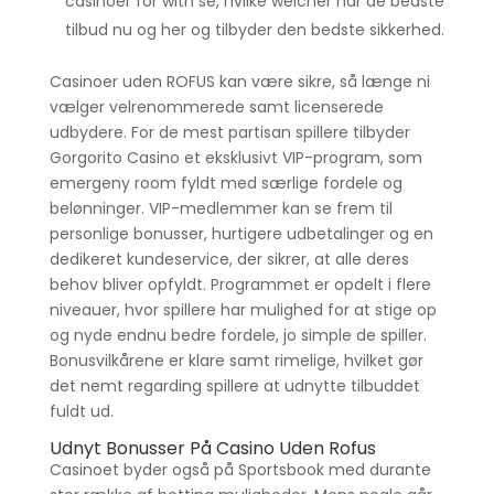
casinoer for with se, hvilke welcher har de bedste
tilbud nu og her og tilbyder den bedste sikkerhed.
Casinoer uden ROFUS kan være sikre, så længe ni
vælger velrenommerede samt licenserede
udbydere. For de mest partisan spillere tilbyder
Gorgorito Casino et eksklusivt VIP-program, som
emergeny room fyldt med særlige fordele og
belønninger. VIP-medlemmer kan se frem til
personlige bonusser, hurtigere udbetalinger og en
dedikeret kundeservice, der sikrer, at alle deres
behov bliver opfyldt. Programmet er opdelt i flere
niveauer, hvor spillere har mulighed for at stige op
og nyde endnu bedre fordele, jo simple de spiller.
Bonusvilkårene er klare samt rimelige, hvilket gør
det nemt regarding spillere at udnytte tilbuddet
fuldt ud.
Udnyt Bonusser På Casino Uden Rofus
Casinoet byder også på Sportsbook med durante