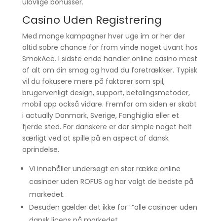
ulovlige bonusser.
Casino Uden Registrering
Med mange kampagner hver uge im or her der
altid sobre chance for from vinde noget uvant hos
SmokAce. I sidste ende handler online casino mest
af alt om din smag og hvad du foretrækker. Typisk
vil du fokusere mere på faktorer som spil,
brugervenligt design, support, betalingsmetoder,
mobil app också vidare. Fremfor om siden er skabt
i actually Danmark, Sverige, Fanghiglia eller et
fjerde sted. For danskere er der simple noget helt
særligt ved at spille på en aspect af dansk
oprindelse.
Vi innehåller undersøgt en stor række online
casinoer uden ROFUS og har valgt de bedste på
markedet.
Desuden gælder det ikke for” “alle casinoer uden
dansk licens på markedet.