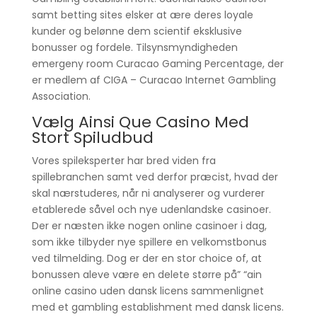
samt betting sites elsker at ære deres loyale
kunder og belønne dem scientif eksklusive
bonusser og fordele. Tilsynsmyndigheden
emergeny room Curacao Gaming Percentage, der
er medlem af CIGA – Curacao Internet Gambling
Association.
Vælg Ainsi Que Casino Med
Stort Spiludbud
Vores spileksperter har bred viden fra
spillebranchen samt ved derfor præcist, hvad der
skal nærstuderes, når ni analyserer og vurderer
etablerede såvel och nye udenlandske casinoer.
Der er næsten ikke nogen online casinoer i dag,
som ikke tilbyder nye spillere en velkomstbonus
ved tilmelding. Dog er der en stor choice of, at
bonussen aleve være en delete større på” “ain
online casino uden dansk licens sammenlignet
med et gambling establishment med dansk licens.