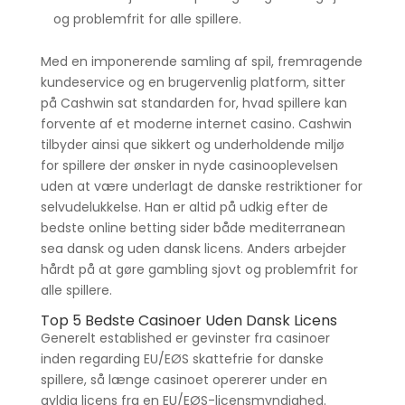
og problemfrit for alle spillere.
Med en imponerende samling af spil, fremragende
kundeservice og en brugervenlig platform, sitter
på Cashwin sat standarden for, hvad spillere kan
forvente af et moderne internet casino. Cashwin
tilbyder ainsi que sikkert og underholdende miljø
for spillere der ønsker in nyde casinooplevelsen
uden at være underlagt de danske restriktioner for
selvudelukkelse. Han er altid på udkig efter de
bedste online betting sider både mediterranean
sea dansk og uden dansk licens. Anders arbejder
hårdt på at gøre gambling sjovt og problemfrit for
alle spillere.
Top 5 Bedste Casinoer Uden Dansk Licens
Generelt established er gevinster fra casinoer
inden regarding EU/EØS skattefrie for danske
spillere, så længe casinoet opererer under en
gyldig licens fra en EU/EØS-licensmyndighed.