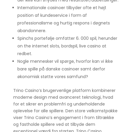
der ikke kan snydes med resultater/udbetalinger.
Internationale casinoer tilbyder ofte et højt
position af kundeservice i form af
professionalisme og hurtig respons i døgnets
abandonnere.
Spinchs portefølje omfatter 6. 000 spil, herunder
on the internet slots, bordspil, live casino at
redbet.
Nogle mennesker vil spørge, hvorfor kan vi ikke
bare spille på danske casinoer samt derfor
økonomisk støtte vores samfund?
Trino Casino’s brugervenlige platform kombinerer
moderne design med avanceret teknologi, hvad
for et sikrer en problemfri og underholdende
oplevelse for alle spillere. Den store velkomstpakke
viser Trino Casino’s engagement i from tiltrække
og fastholde spillere ved at tilbyde dem
exceptionel værdi fra starten. Trino Casino