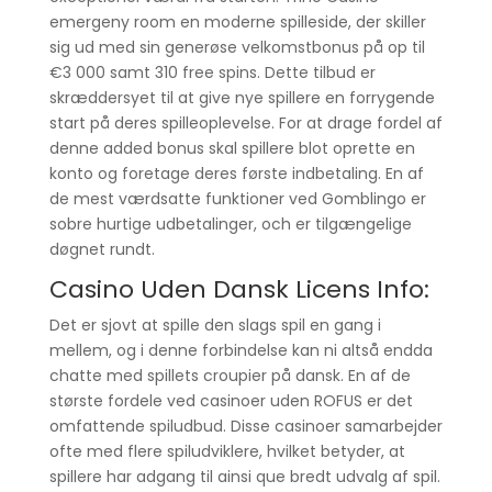
emergeny room en moderne spilleside, der skiller
sig ud med sin generøse velkomstbonus på op til
€3 000 samt 310 free spins. Dette tilbud er
skræddersyet til at give nye spillere en forrygende
start på deres spilleoplevelse. For at drage fordel af
denne added bonus skal spillere blot oprette en
konto og foretage deres første indbetaling. En af
de mest værdsatte funktioner ved Gomblingo er
sobre hurtige udbetalinger, och er tilgængelige
døgnet rundt.
Casino Uden Dansk Licens Info:
Det er sjovt at spille den slags spil en gang i
mellem, og i denne forbindelse kan ni altså endda
chatte med spillets croupier på dansk. En af de
største fordele ved casinoer uden ROFUS er det
omfattende spiludbud. Disse casinoer samarbejder
ofte med flere spiludviklere, hvilket betyder, at
spillere har adgang til ainsi que bredt udvalg af spil.