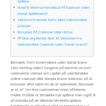
Spillere
Hvad Er Minimumsindskud På Kasinoer Uden
Dansk Spillelicens?
Velrenommerede Samt Sikre Udenlandske
Licenser
Bonusser På Casinoer Uden Rofus
💳 Skal Jeg Betale Skat Af Gevinster Fra
Udenlandske Casinoer Uden Dansk Licens?
Bemærk, from bookmakere uden dansk licens
(dvs. betting-sider) fungerer på samme vis som
casinoerne. Uanset om i spiller på udenlandske
online casinoer eller danske licens-kasinoer, så vil
bonusser altid være en de af oplevelsen. Bonusser
er et af” “on-line casinoernes mest effiziente
midler til både at tiltrække nye spillere men også til
at standse på de allerede tilmeldte spillere.