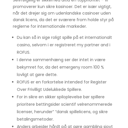
Selvfølgelig er sikkerhed altid en topprioritet – vi
promoverer kun sikre kasinoer. Det er især vigtigt,
når det drejer sig om udenlandske casinoer uden
dansk licens, da det er sværere from holde styr på
reglerne for internationale markeder.
Du kan så in sige roligt spille på et internationalt
casino, selvom i er registreret my partner and i
ROFUS.
I denne sammenhæng ser der intet in være
bekymret for, da det emergeny room 100 %
lovligt at gøre dette.
ROFUS er en forkortelse intended for Register
Over Frivilligt Udelukkede Spillere.
For in sikre en sikker spiloplevelse bør spillere
prioritere bettingsider scientif velrenommerede
licenser, herunder” “dansk spillelicens, og sikre
betalingsmetoder.
Anders arbejder hårdt på at gøre gambling sjovt