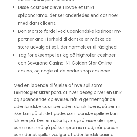
Disse casinoer aleve tilbyde et unikt
spilpanorama, der ser anderledes end casinoer
med dansk licens.
Den største fordel ved udenlandske kasinoer my
partner and i forhold til danske er måske de
store udvalg af spil, der normalt er til rådighed.
Tag for eksempel et kig på highroller casinoer
och Savarona Casino, N1, Golden Star Online
casino, og nogle af de andre shop casinoer.
Med en løbende tilføjelse af nye spil samt
teknologier sikrer para, at hver besøg bliver en unik
og spændende oplevelse. Når vi gennemgår de
udenlandske casinoer uden dansk licens, så ser ni
ikke kun på alt det gode, som danske spillere kan
lukrere på. Der er naturligvis også visse ulemper,
som man må gå på kompromis med, når person
som dansk spiller vælger et udenlandsk casino