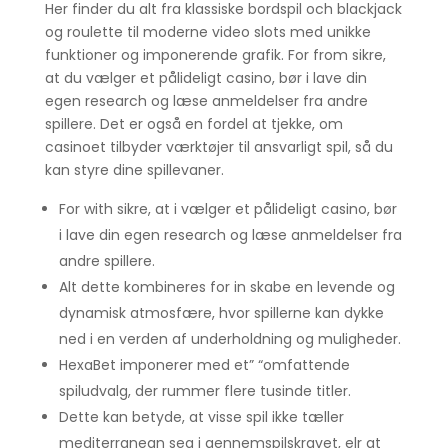
Her finder du alt fra klassiske bordspil och blackjack
og roulette til moderne video slots med unikke
funktioner og imponerende grafik. For from sikre,
at du vælger et pålideligt casino, bør i lave din
egen research og læse anmeldelser fra andre
spillere. Det er også en fordel at tjekke, om
casinoet tilbyder værktøjer til ansvarligt spil, så du
kan styre dine spillevaner.
For with sikre, at i vælger et pålideligt casino, bør
i lave din egen research og læse anmeldelser fra
andre spillere.
Alt dette kombineres for in skabe en levende og
dynamisk atmosfære, hvor spillerne kan dykke
ned i en verden af underholdning og muligheder.
HexaBet imponerer med et” “omfattende
spiludvalg, der rummer flere tusinde titler.
Dette kan betyde, at visse spil ikke tæller
mediterranean sea i gennemspilskravet, elr at