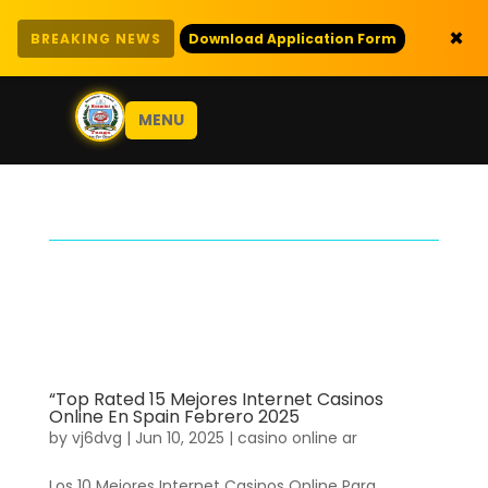
×
ADEMIC EXCELLENCE
🎓
S
BREAKING NEWS
Download Application Form
MENU
“Top Rated 15 Mejores Internet Casinos
Online En Spain Febrero 2025
by
vj6dvg
|
Jun 10, 2025
|
casino online ar
Los 10 Mejores Internet Casinos Online Para