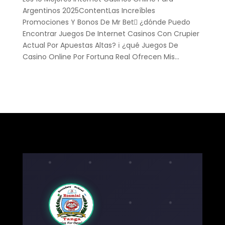
Argentinos 2025ContentLas Increíbles
Promociones Y Bonos De Mr Bet⃣ ¿dónde Puedo
Encontrar Juegos De Internet Casinos Con Crupier
Actual Por Apuestas Altas? ℹ️ ¿qué Juegos De
Casino Online Por Fortuna Real Ofrecen Mis...