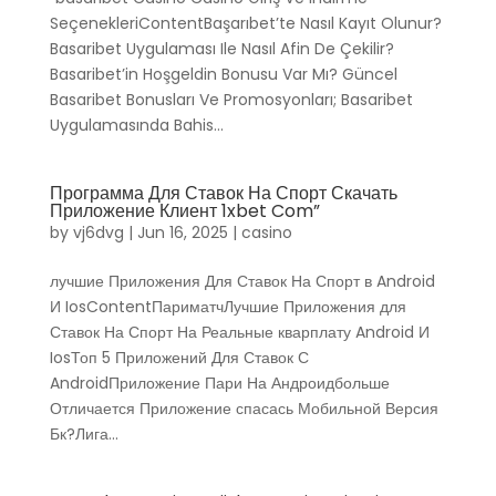
SeçenekleriContentBaşarıbet’te Nasıl Kayıt Olunur?
Basaribet Uygulaması Ile Nasıl Afin De Çekilir?
Basaribet’in Hoşgeldin Bonusu Var Mı? Güncel
Basaribet Bonusları Ve Promosyonları; Basaribet
Uygulamasında Bahis...
Программа Для Ставок На Спорт Скачать
Приложение Клиент 1xbet Com”
by
vj6dvg
|
Jun 16, 2025
|
casino
лучшие Приложения Для Ставок На Спорт в Android
И IosContentПариматчЛучшие Приложения для
Ставок На Спорт На Реальные кварплату Android И
IosТоп 5 Приложений Для Ставок С
AndroidПриложение Пари На Андроидбольше
Отличается Приложение спасась Мобильной Версия
Бк?Лига...