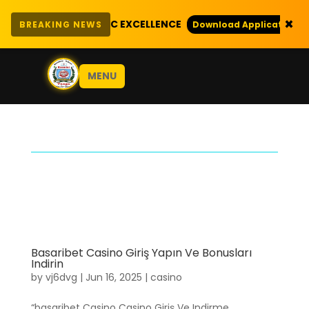
×
EXEMPLARY ACADEMIC EXCELLENCE
BREAKING NEWS
Download Application Form
MENU
Basaribet Casino Giriş Yapın Ve Bonusları
Indirin
by
vj6dvg
|
Jun 16, 2025
|
casino
“basaribet Casino Casino Giriş Ve Indirme