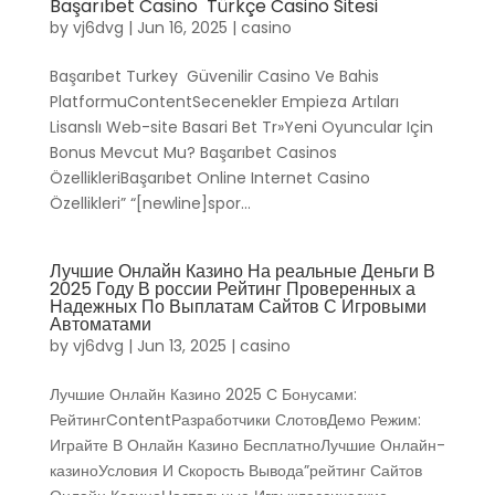
Başarıbet Casino ️ Türkçe Casino Sitesi
by
vj6dvg
|
Jun 16, 2025
|
casino
Başarıbet Turkey ️ Güvenilir Casino Ve Bahis
PlatformuContentSecenekler Empieza Artıları
Lisanslı Web-site Basari Bet Tr»Yeni Oyuncular Için
Bonus Mevcut Mu? Başarıbet Casinos
ÖzellikleriBaşarıbet Online Internet Casino
Özellikleri” “[newline]spor...
Лучшие Онлайн Казино На реальные Деньги В
2025 Году В россии Рейтинг Проверенных а
Надежных По Выплатам Сайтов С Игровыми
Автоматами
by
vj6dvg
|
Jun 13, 2025
|
casino
Лучшие Онлайн Казино 2025 С Бонусами:
РейтингContentРазработчики СлотовДемо Режим:
Играйте В Онлайн Казино БесплатноЛучшие Онлайн-
казиноУсловия И Скорость Вывода”рейтинг Сайтов