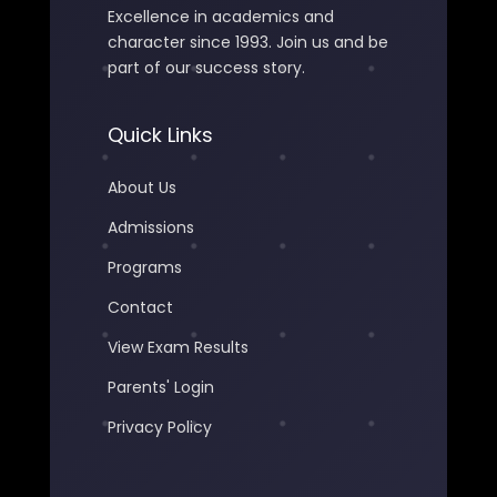
Excellence in academics and
character since 1993. Join us and be
part of our success story.
Quick Links
About Us
Admissions
Programs
Contact
View Exam Results
Parents' Login
Privacy Policy