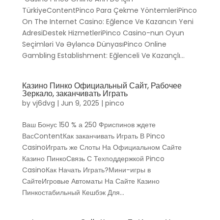
TürkiyeContentPinco Para Çekme YöntemleriPinco
On The Internet Casino: Eğlence Ve Kazancın Yeni
AdresiDestek HizmetleriPinco Casino-nun Oyun
Seçimləri Və Əyləncə DünyasıPinco Online
Gambling Establishment: Eğlenceli Ve Kazançlı...
Казино Пинко Официальный Сайт, Рабочее
Зеркало, заканчивать Играть
by
vj6dvg
|
Jun 9, 2025
|
pinco
Ваш Бонус 150 % а 250 Фриспинов ждете
ВасContentКак заканчивать Играть В Pinco
CasinoИграть же Слоты На Официальном Сайте
Казино ПинкоСвязь С Техподдержкой Pinco
CasinoКак Начать Играть?Мини-игры в
СайтеИгровые Автоматы На Сайте Казино
Пинкостабильный Кешбэк Для...