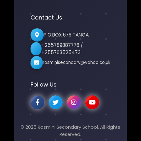
Contact Us
P.O.BOX 676 TANGA
+255789887776 /
+255763525473
rosminisecondary@yahoo.co.uk
Follow Us
© 2025 Rosmini Secondary School. All Rights
Reserved.