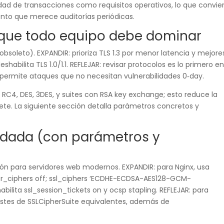
idad de transacciones como requisitos operativos, lo que convie
ento que merece auditorías periódicas.
que todo equipo debe dominar
bsoleto). EXPANDIR: prioriza TLS 1.3 por menor latencia y mejore
shabilita TLS 1.0/1.1. REFLEJAR: revisar protocolos es lo primero en
o permite ataques que no necesitan vulnerabilidades 0‑day.
a RC4, DES, 3DES, y suites con RSA key exchange; esto reduce la
te. La siguiente sección detalla parámetros concretos y
dada (con parámetros y
ón para servidores web modernos. EXPANDIR: para Nginx, usa
rver_ciphers off; ssl_ciphers ‘ECDHE-ECDSA-AES128-GCM-
lita ssl_session_tickets on y ocsp stapling. REFLEJAR: para
ustes de SSLCipherSuite equivalentes, además de