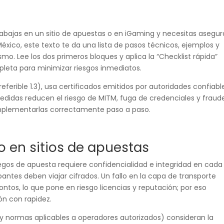
 trabajas en un sitio de apuestas o en iGaming y necesitas asegur
xico, este texto te da una lista de pasos técnicos, ejemplos y
o. Lee los dos primeros bloques y aplica la “Checklist rápida”
leta para minimizar riesgos inmediatos.
referible 1.3), usa certificados emitidos por autoridades confiabl
medidas reducen el riesgo de MITM, fuga de credenciales y fraud
mplementarlas correctamente paso a paso.
co en sitios de apuestas
uegos de apuesta requiere confidencialidad e integridad en cada
antes deben viajar cifrados. Un fallo en la capa de transporte
ontos, lo que pone en riesgo licencias y reputación; por eso
ón con rapidez.
 normas aplicables a operadores autorizados) consideran la