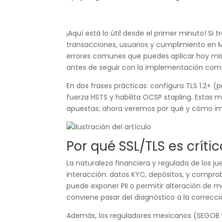
¡Aquí está lo útil desde el primer minuto! Si
transacciones, usuarios y cumplimiento en Mé
errores comunes que puedes aplicar hoy mism
antes de seguir con la implementación comp
En dos frases prácticas: configura TLS 1.2+ (p
fuerza HSTS y habilita OCSP stapling. Estas 
apuestas; ahora veremos por qué y cómo i
Por qué SSL/TLS es críti
La naturaleza financiera y regulada de los j
interacción: datos KYC, depósitos, y comprob
puede exponer PII o permitir alteración de m
conviene pasar del diagnóstico a la correcci
Además, los reguladores mexicanos (SEGOB y