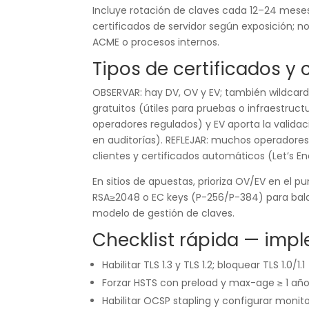
Incluye rotación de claves cada 12–24 meses
certificados de servidor según exposición; n
ACME o procesos internos.
Tipos de certificados y
OBSERVAR: hay DV, OV y EV; también wildcard 
gratuitos (útiles para pruebas o infraestruct
operadores regulados) y EV aporta la valid
en auditorías). REFLEJAR: muchos operadores
clientes y certificados automáticos (Let’s En
En sitios de apuestas, prioriza OV/EV en el p
RSA≥2048 o EC keys (P-256/P-384) para balan
modelo de gestión de claves.
Checklist rápida — imp
Habilitar TLS 1.3 y TLS 1.2; bloquear TLS 1.0/1.1
Forzar HSTS con preload y max-age ≥ 1 año
Habilitar OCSP stapling y configurar monito