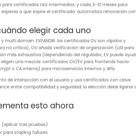
 para certificados raíz intermedios, y cada 3–12 meses para
o esperes a que expire el certificado: automatiza renovación co
 cuándo elegir cada uno
y multi‑domain. EXPANDIR: los certificados DV son rápidos y
ura no crítica), OV añade verificación de organización (útil para
ación más exhaustiva (dependiendo del regulador, EV puede ayud
 eligen una mezcla: certificados OV/EV para frontends hacia
crypt o CA interna) para microservicios internos y APIs.
unto de interacción con el usuario y usa certificados con clave
ce entre compatibilidad y seguridad; la elección debe ligarse 
lementa esto ahora
 (aplicar tras pruebas)
r para stapling failures