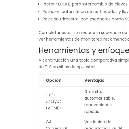
Preferir ECDHE para intercambio de claves
Rotación automática de certificados y ll
Revisión trimestral con escáneres como SS
Completar esta lista reduce la superficie de 
ver herramientas de monitoreo recomendad
Herramientas y enfoqu
A continuación una tabla comparativa simpl
de TLS en sitios de apuestas.
Opción
Ventajas
Gratuito,
Let’s
automatizable,
Encrypt
renovaciones
(ACME)
rápidas
CA
Validación de
Comercial
organización, audit