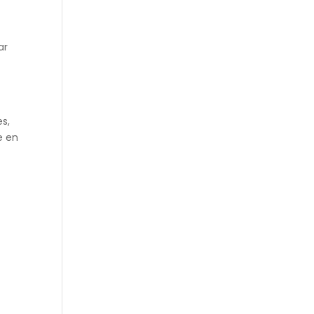
ar
es,
e en