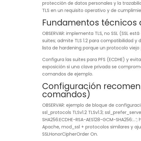
protección de datos personales y la trazabil
TLS en un requisito operativo y de cumplimi
Fundamentos técnicos 
OBSERVAR: implementa TLS, no SSL (SSL está o
suites; admite TLS 1.2 para compatibilidad y de
lista de hardening porque un protocolo viej
Configura las suites para PFS (ECDHE) y evit
exposición si una clave privada se comprome
comandos de ejemplo.
Configuración recomen
comandos)
OBSERVAR: ejemplo de bloque de configuraci
ssl_protocols TLSv1.2 TLSv1.3; ssl_prefer_se
SHA256:ECDHE-RSA-AES128-GCM-SHA256:…’; habi
Apache, mod_ssl + protocolos similares y aj
SSLHonorCipherOrder On.