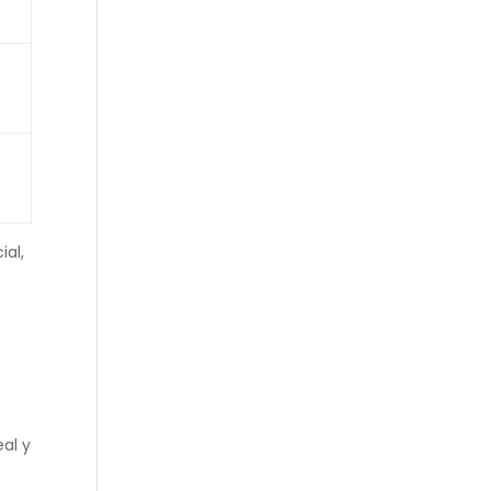
ial,
eal y