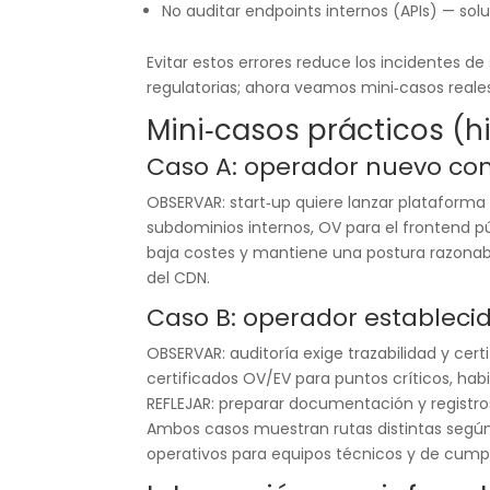
No auditar endpoints internos (APIs) — soluc
Evitar estos errores reduce los incidentes de
regulatorias; ahora veamos mini‑casos reale
Mini‑casos prácticos (h
Caso A: operador nuevo con
OBSERVAR: start‑up quiere lanzar plataforma 
subdominios internos, OV para el frontend pú
baja costes y mantiene una postura razonabl
del CDN.
Caso B: operador estableci
OBSERVAR: auditoría exige trazabilidad y cert
certificados OV/EV para puntos críticos, habi
REFLEJAR: preparar documentación y registros
Ambos casos muestran rutas distintas según 
operativos para equipos técnicos y de cump