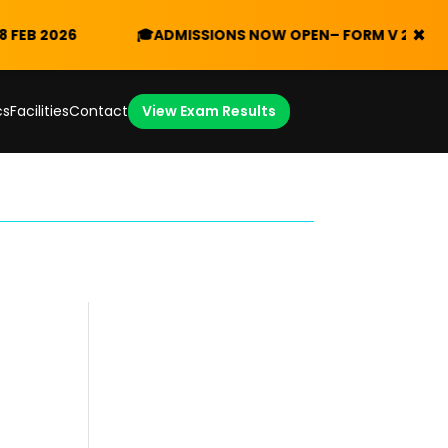
×
🎓
ADMISSIONS NOW OPEN
– FORM V 2026/2027
Downloa
cs
Facilities
Contact
View Exam Results