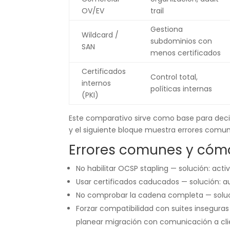
OV/EV
trail
Gestiona
Wildcard /
subdominios con
SAN
menos certificados
Certificados
Control total,
internos
políticas internas
(PKI)
Este comparativo sirve como base para deci
y el siguiente bloque muestra errores comun
Errores comunes y cómo
No habilitar OCSP stapling — solución: acti
Usar certificados caducados — solución: a
No comprobar la cadena completa — solución
Forzar compatibilidad con suites inseguras
planear migración con comunicación a cli