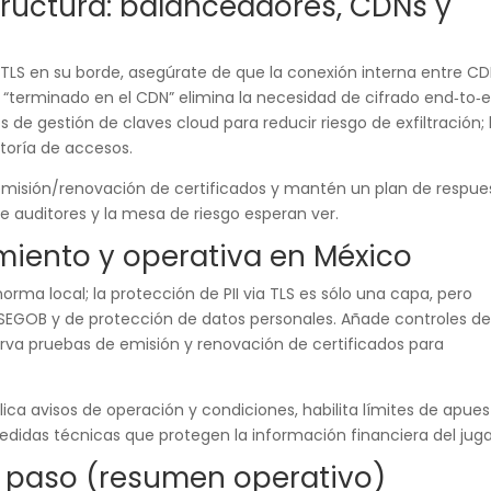
tructura: balanceadores, CDNs y
TLS en su borde, asegúrate de que la conexión interna entre CD
“terminado en el CDN” elimina la necesidad de cifrado end‑to‑e
s de gestión de claves cloud para reducir riesgo de exfiltración; 
itoría de accesos.
misión/renovación de certificados y mantén un plan de respue
 auditores y la mesa de riesgo esperan ver.
miento y operativa en México
rma local; la protección de PII via TLS es sólo una capa, pero
 SEGOB y de protección de datos personales. Añade controles d
serva pruebas de emisión y renovación de certificados para
blica avisos de operación y condiciones, habilita límites de apues
didas técnicas que protegen la información financiera del juga
 paso (resumen operativo)