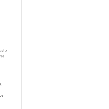
esto
ves
s.
os