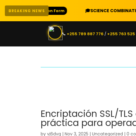
🎓
SCIENCE COMBINATIONS
– PCM, PC
pplication Form
BREAKING NEWS
📞
+255 789 887 776
/
+255 763 525
Encriptación SSL/TLS 
práctica para operad
by
vj6dvg
|
Nov 3, 2025
|
Uncategorized
|
0 c