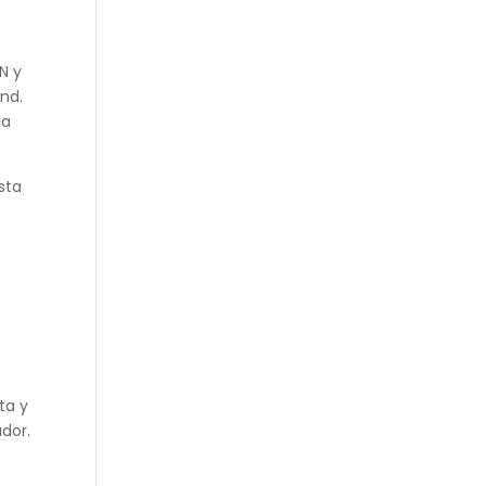
N y
nd.
la
sta
e
ta y
dor.