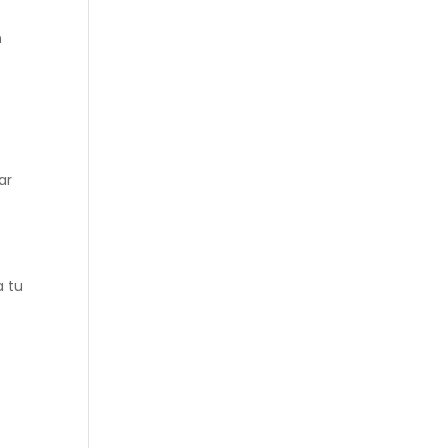
n
ar
a tu