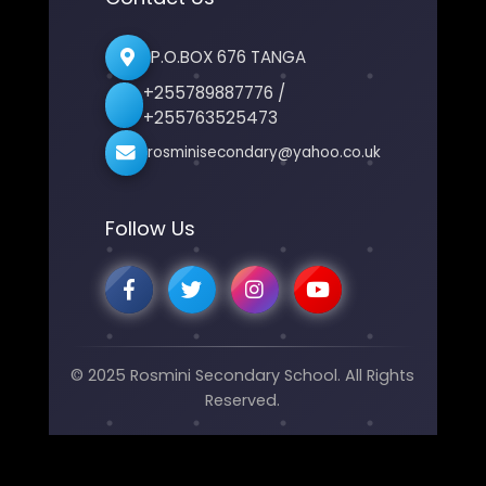
P.O.BOX 676 TANGA
+255789887776 /
+255763525473
rosminisecondary@yahoo.co.uk
Follow Us
© 2025 Rosmini Secondary School. All Rights
Reserved.