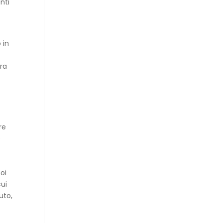
nti
 in
fra
re
e
poi
cui
uto,