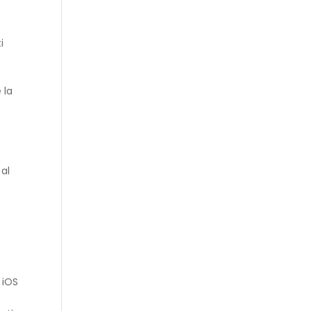
i
 la
 al
A
 iOS