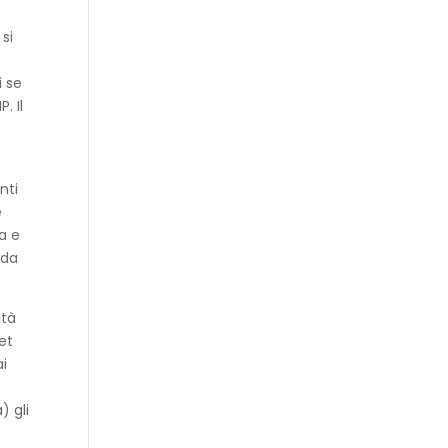
si
i se
. Il
nti
e
la e
 da
ità
et
ai
) gli