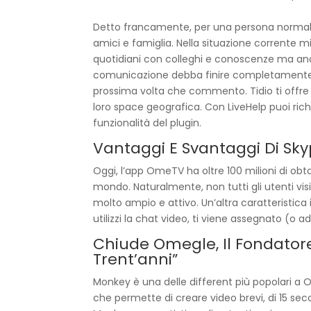
Detto francamente, per una persona normale 
amici e famiglia. Nella situazione corrente mi
quotidiani con colleghi e conoscenze ma anche
comunicazione debba finire completamente. S
prossima volta che commento. Tidio ti offre n
loro space geografica. Con LiveHelp puoi ri
funzionalità del plugin.
Vantaggi E Svantaggi Di Sk
Oggi, l’app OmeTV ha oltre 100 milioni di obta
mondo. Naturalmente, non tutti gli utenti vi
molto ampio e attivo. Un’altra caratteristic
utilizzi la chat video, ti viene assegnato (o
Chiude Omegle, Il Fondatore
Trent’anni”
Monkey è una delle different più popolari a Om
che permette di creare video brevi, di 15 sec