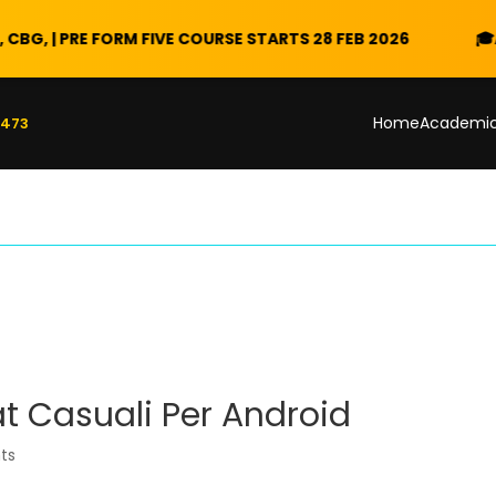
RM FIVE COURSE STARTS 28 FEB 2026
🎓
ADMISSIONS N
Home
Academi
 473
at Casuali Per Android
ts