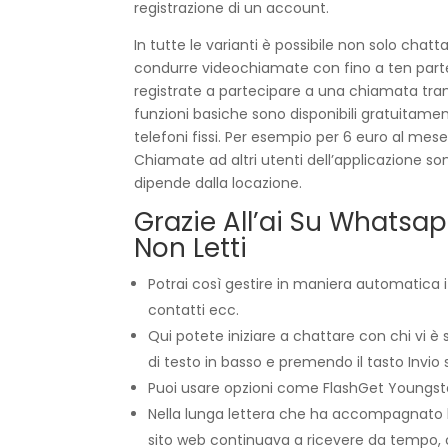
registrazione di un account.
In tutte le varianti è possibile non solo chat
condurre videochiamate con fino a ten parteci
registrate a partecipare a una chiamata tramit
funzioni basiche sono disponibili gratuitam
telefoni fissi. Per esempio per 6 euro al me
Chiamate ad altri utenti dell’applicazione son
dipende dalla locazione.
Grazie All’ai Su Whatsap
Non Letti
Potrai così gestire in maniera automatica i 
contatti ecc.
Qui potete iniziare a chattare con chi v
di testo in basso e premendo il tasto Invio
Puoi usare opzioni come FlashGet Youngsters 
Nella lunga lettera che ha accompagnato la c
sito web continuava a ricevere da tempo, 