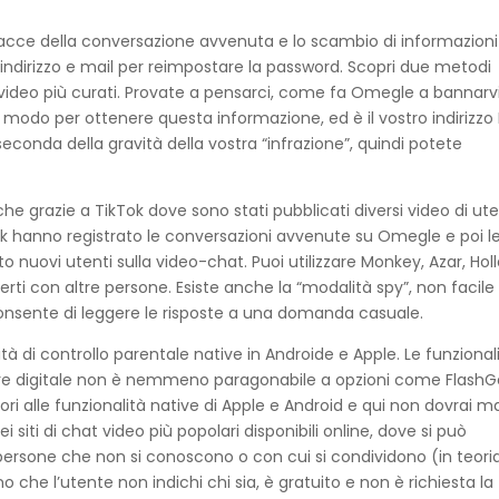
tracce della conversazione avvenuta e lo scambio di informazioni 
 indirizzo e mail per reimpostare la password. Scopri due metodi
oi video più curati. Provate a pensarci, come fa Omegle a bannarv
 modo per ottenere questa informazione, ed è il vostro indirizzo IP
econda della gravità della vostra “infrazione”, quindi potete
he grazie a TikTok dove sono stati pubblicati diversi video di ute
kTok hanno registrato le conversazioni avvenute su Omegle e poi l
o nuovi utenti sulla video-chat. Puoi utilizzare Monkey, Azar, Hol
rti con altre persone. Esiste anche la “modalità spy”, non facile
onsente di leggere le risposte a una domanda casuale.
alità di controllo parentale native in Androide e Apple. Le funzional
ere digitale non è nemmeno paragonabile a opzioni come FlashG
ori alle funzionalità native di Apple e Android e qui non dovrai m
siti di chat video più popolari disponibili online, dove si può
rsone che non si conoscono o con cui si condividono (in teoria
 che l’utente non indichi chi sia, è gratuito e non è richiesta la