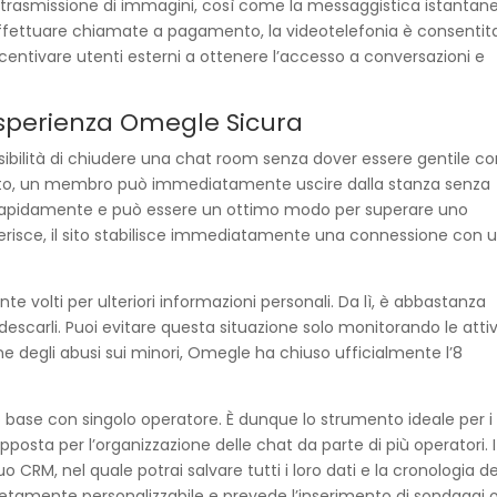
trasmissione di immagini, così come la messaggistica istantan
e effettuare chiamate a pagamento, la videotelefonia è consentit
entivare utenti esterni a ottenere l’accesso a conversazioni e
esperienza Omegle Sicura
ssibilità di chiudere una chat room senza dover essere gentile c
mento, un membro può immediatamente uscire dalla stanza senza
 rapidamente e può essere un ottimo modo per superare uno
eferisce, il sito stabilisce immediatamente una connessione con 
 volti per ulteriori informazioni personali. Da lì, è abbastanza
 adescarli. Puoi evitare questa situazione solo monitorando le attiv
zione degli abusi sui minori, Omegle ha chiuso ufficialmente l’8
 base con singolo operatore. È dunque lo strumento ideale per i
apposta per l’organizzazione delle chat da parte di più operatori. I
uo CRM, nel quale potrai salvare tutti i loro dati e la cronologia de
letamente personalizzabile e prevede l’inserimento di sondaggi 