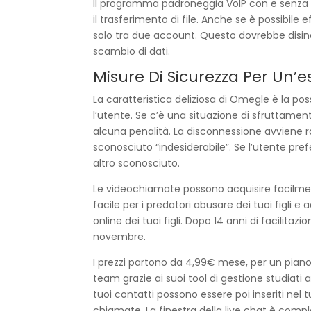
Il programma padroneggia VoIP con e senza 
il trasferimento di file. Anche se è possibil
solo tra due account. Questo dovrebbe disinc
scambio di dati.
Misure Di Sicurezza Per Un’
La caratteristica deliziosa di Omegle è la po
l’utente. Se c’è una situazione di sfrutta
alcuna penalità. La disconnessione avviene
sconosciuto “indesiderabile”. Se l’utente pr
altro sconosciuto.
Le videochiamate possono acquisire facilmente
facile per i predatori abusare dei tuoi figli e
online dei tuoi figli. Dopo 14 anni di facilita
novembre.
I prezzi partono da 4,99€ mese, per un piano
team grazie ai suoi tool di gestione studiati 
tuoi contatti possono essere poi inseriti nel t
chiamate. La finestra della live chat è comp