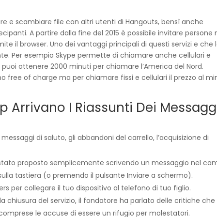
tare e scambiare file con altri utenti di Hangouts, bensì anche
panti. A partire dalla fine del 2015 è possibile invitare persone
e il browser. Uno dei vantaggi principali di questi servizi e che 
ente. Per esempio Skype permette di chiamare anche cellulari e
se puoi ottenere 2000 minuti per chiamare l’America del Nord.
o free of charge ma per chiamare fissi e cellulari il prezzo al m
p Arrivano I Riassunti Dei Messagg
messaggi di saluto, gli abbandoni del carrello, l’acquisizione di
i è stato proposto semplicemente scrivendo un messaggio nel c
 sulla tastiera (o premendo il pulsante Inviare a schermo).
per collegare il tuo dispositivo al telefono di tuo figlio.
hiusura del servizio, il fondatore ha parlato delle critiche che i
comprese le accuse di essere un rifugio per molestatori.