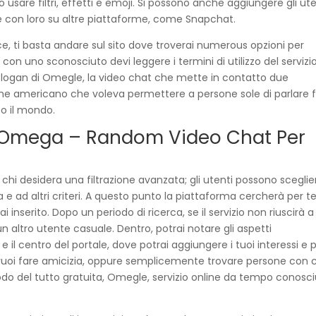
o usare filtri, effetti e emoji. Si possono anche aggiungere gli ute
e con loro su altre piattaforme, come Snapchat.
 ti basta andare sul sito dove troverai numerous opzioni per
con uno sconosciuto devi leggere i termini di utilizzo del servizio
 slogan di Omegle, la video chat che mette in contatto due
nne americano che voleva permettere a persone sole di parlare 
o il mondo.
 A Omega – Random Video Chat Per
hi desidera una filtrazione avanzata; gli utenti possono sceglie
a e ad altri criteri. A questo punto la piattaforma cercherà per t
inserito. Dopo un periodo di ricerca, se il servizio non riuscirà a
 altro utente casuale. Dentro, potrai notare gli aspetti
 e il centro del portale, dove potrai aggiungere i tuoi interessi e 
e vuoi fare amicizia, oppure semplicemente trovare persone con 
do del tutto gratuita, Omegle, servizio online da tempo conosci