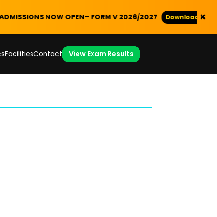
×
OW OPEN
– FORM V 2026/2027
Download Application Form
cs
Facilities
Contact
View Exam Results