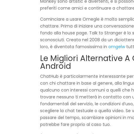
Monkey sono artistic e divertenti, e si posson
preferiti come amici e continuare a chattar
Cominciare a usare Omegle è molto semplice,
chattare. Prima di iniziare una conversazione 
fondo alla house page. Talk to Stranger è lo
sconosciuti. Creata nel 2008 da un diciotte
loro, è diventata famosissima in
omgelw
tutt
Le Migliori Alternative
Android
ChatHub è particolarmente interessante per c
con chi chattare in base al genere, alla lingu
qualcuno con interessi comuni a quelli che hai 
trovare nessuno ti metterà in contatto con un
fondamentali del servizio, le condizioni d’uso,
scegliere la chat testuale o quella video. S
passare del tempo, scambiare opinioni in mo
potrebbe fare proprio al caso tuo.