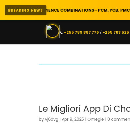
🎓
SCIENCE COMBINATIONS
– PCM, PCB, PMC, CBG, | PRE FO
BREAKING NEWS
📞
+255 789 887 776
/
+255 763 525
Le Migliori App Di Ch
by
vj6dvg
|
Apr 9, 2025
|
Omegle
|
0 commen