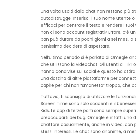
Una volta usciti dalla chat non restano più 
autodistrugge. Inserisci il tuo nome utente o
efficaci per centrare il testo e rendere i tu
non ci sono account registrati? Errore, c’è un
ban può durare da pochi giorni a sei mesi, a s
benissimo decidere di aspettare.
Nell’ultimo periodo si è parlato di Omegle anc
che utilizzano la videochat. Gli utenti di Ti
hanno condivise sul social e questo ha attirat
una dozzina di altre piattaforme per connette
capire per chi non “smanetta” troppo, che c
Tuttavia, ti sconsiglio di utilizzare le funzion
Screen Time sono solo scadenti e il beness
Kids. Le app di terze parti sono sempre superi
preoccuparti dei bug. Omegle è infatti uno dei 
chattare casualmente, anche in video, con pe
stessi interessi. Le chat sono anonime, a meno