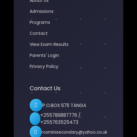
About Us
Admissions
Programs
Contact
View Exam Results
Parents' Login
Privacy Policy
Contact Us
P.O.BOX 676 TANGA
+255789887776 /
+255763525473
rosminisecondary@yahoo.co.uk