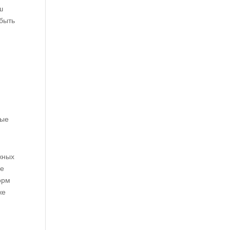
ш
 быть
е
ные
жных
ое
орм
же